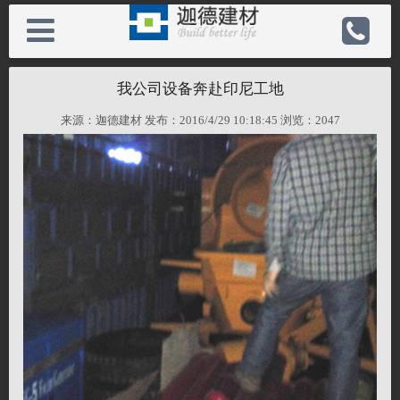
我公司设备奔赴印尼工地
来源：迦德建材 发布：2016/4/29 10:18:45 浏览：
2047
关于迦德
电 话：0731-89792488
产品中心
手 机：13548717377
新闻动态
邮 箱：heyimy@gmail.com
服务支持
备案号：湘ICP备19024975号-1
人力资源
网址：http://www.foamcn.com/